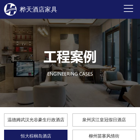
桦天酒店家具
温德姆武汉光谷豪生行政酒店
泉州滨江皇冠假日酒店
恒大棕榈岛酒店
柳州苗寨风情街